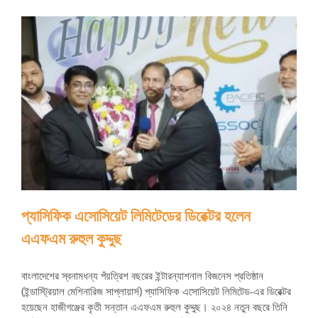
প্যাসিফিক এসোসিয়েট লিমিটেডের ডিরেক্টর হলেন
এএফএম রুহুল কুদ্দুছ
বাংলাদেশের স্বনামধন্য পঁয়ত্রিশ বছরের ইন্টারন্যাশনাল বিজনেস প্রতিষ্ঠান
(ইন্ডাস্ট্রিয়াল মেশিনারিজ সাপ্লায়ার্স) প্যাসিফিক এসোসিয়েট লিমিটেড-এর ডিরেক্টর
হয়েছেন হাজীগঞ্জের কৃতী সন্তান এএফএম রুহুল কুদ্দুছ। ২০২৪ নতুন বছরে তিনি