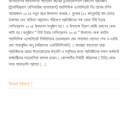
বাংলাদেশের স্বনামধন্য পঁয়ত্রিশ বছরের ইন্টারন্যাশনাল বিজনেস প্রতিষ্ঠান
(ইন্ডাস্ট্রিয়াল মেশিনারিজ সাপ্লায়ার্স) প্যাসিফিক এসোসিয়েট লিঃ তাদের বর্ণিল
আয়োজনে ২০২৪ নতুন বছর উদযাপন করেছে। বুধবার (১০ জানুয়ারি) বাদ যোহর
ঢাকাস্থ হেড অফিসে আনন্দঘন পরিবেশে প্রতিষ্ঠানের পক্ষ থেকে নিউ ইয়ার
সেলিব্রেশন ২০২৪ উদযাপন অনুষ্ঠান হয়। এ উপলক্ষে ত্রিশ কেজি ওজনের কেক
কাটা হয়।অনুষ্ঠানে ” নিউ ইয়ার সেলিব্রেশন ২০২৪ ” উদযাপন কেক কাটেন
প্যাসিফিক এসোসিয়েট লিমিটেডের চেয়ারম্যান মোঃ শাহাদাত হোসেন শেখ ও এমডি
মোঃ শাহাবুদ্দিন অনু (পরিচালক এফবিসিসিআই) । শুভেচ্ছা বক্তব্যে তারা
প্রতিষ্ঠানের আরো উত্তরোত্তর উন্নতি ও সমৃদ্ধির জন্য প্রতিষ্ঠানের সকল কর্মকর্তা
কর্মচারীদের সহযোগিতা কামনা করেন। কোম্পানীর নির্বাহী পরিচালক ( ইডি) থেকে
সদ্য পদোন্নতি প্রাপ্ত
[...]
Read More