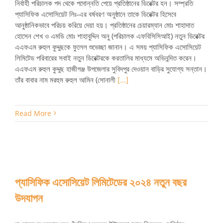
নির্বাহী পরিচালক পদ থেকে পদোন্নতি পেয়ে প্রতিষ্ঠানের ডিরেক্টর হন। সম্প্রতি
প্যাসিফিক এসোসিয়েট লিঃ-এর বর্ষবরণ অনুষ্ঠানে তাকে ডিরেক্টর হিসেবে
আনুষ্ঠানিকভাবে পরিচয় করিয়ে দেয়া হয়। প্রতিষ্ঠানের চেয়ারম্যান মোঃ শাহাদাত
হোসেন শেখ ও এমডি মোঃ শাহাবুদ্দিন অনু (পরিচালক এফবিসিসিআই) নতুন ডিরেক্টর
এএফএম রুহুল কুদ্দুছকে ফুলেল শুভেচ্ছা জানান। এ সময় প্যাসিফিক এসোসিয়েট
লিমিটেড পরিবারের সবাই নতুন ডিরেক্টরকে করতালির মাধ্যমে অভিনন্দিত করেন।
এএফএম রুহুল কুদ্দুছ হাজীগঞ্জ উপজেলার সুবিদপুর দেওয়ান বাড়ির সুযোগ্য সন্তান।
তাঁর বাবার নাম মরহুম রুহুল আমিন (সোনালী
[...]
Read More
প্যাসিফিক এসোসিয়েট লিমিটেডের ২০২৪ নতুন বছর
উদযাপন